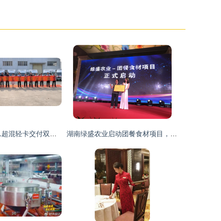
30辆奥铃智蓝HL超混轻卡交付双汇，以高质量守护学生盘中餐
湖南绿盛农业启动团餐食材项目，以标准化引领中式团餐新篇章