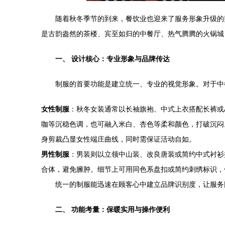
随着秋冬季节的到来，餐饮业也迎来了服务形象升级的
是古韵盎然的茶楼、宾至如归的中餐厅、热气腾腾的火锅城
一、 设计核心：专业形象与品牌传达
制服的首要功能是建立统一、专业的视觉形象。对于中
女性制服
：秋冬女装通常以长袖旗袍、中式上衣搭配长裤或
咖等沉稳色调，也可融入米白、杏色等柔和颜色，打破沉闷
身剪裁凸显女性端庄曲线，同时需保证活动自如。
男性制服
：男装则以立领中山装、改良唐装或简约中式衬衫
合体，避免臃肿。细节上可用同色系盘扣或简约刺绣标识，
统一的制服能迅速在顾客心中建立品牌识别度，让服务
二、 功能考量：保暖实用与操作便利