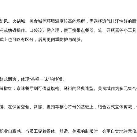
防风。火锅城、美食城等环境温度较高的场所，需选择透气排汗性好的面
污或妨碍操作。口袋设计需合理，便于携带点餐器、笔、开瓶器等小工具
式上也可略有区分，后厨更侧重防护与耐脏。
款式飘逸，体现“茶禅一味”的静谧。
辣椒红；京味餐厅则可借鉴旗袍、马褂的经典造型。美食城作为多元集合
键。在保留交领、斜襟、盘扣等核心符号的基础上，结合西式立体剪裁，
职业自豪感。当员工穿着得体、舒适、美观的制服时，会更自觉地注意仪