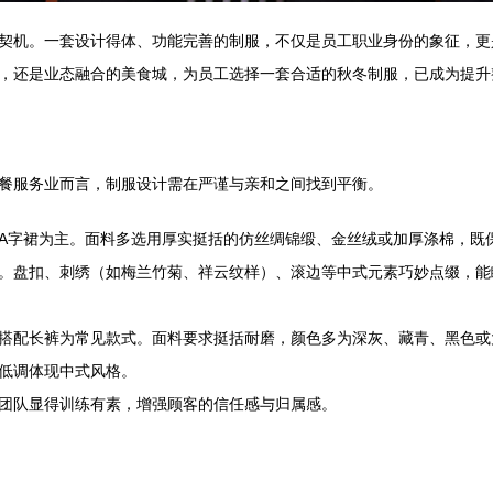
契机。一套设计得体、功能完善的制服，不仅是员工职业身份的象征，更
，还是业态融合的美食城，为员工选择一套合适的秋冬制服，已成为提升
餐服务业而言，制服设计需在严谨与亲和之间找到平衡。
A字裙为主。面料多选用厚实挺括的仿丝绸锦缎、金丝绒或加厚涤棉，既
。盘扣、刺绣（如梅兰竹菊、祥云纹样）、滚边等中式元素巧妙点缀，能
搭配长裤为常见款式。面料要求挺括耐磨，颜色多为深灰、藏青、黑色或
低调体现中式风格。
团队显得训练有素，增强顾客的信任感与归属感。