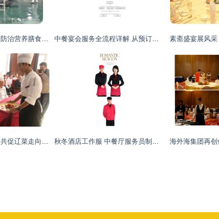
豆制品入选新冠肺炎防治营养膳食，中豆食品以安全健康产品守护民生餐桌
中餐宴会服务全流程详解 从预订到送客的细致服务艺术
深化中美职教合作，共促辽菜走向世界——美国中餐联盟代表团访问沈阳市外事服务学校侧记
秋冬酒店工作服 中餐厅服务员制服与火锅店围裙的搭配艺术