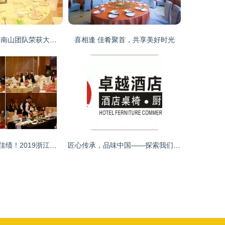
素斋盛宴展风采 南山团队荣获大三亚旅游圈‘中餐宴会摆台’冠军
喜相逢 佳肴聚首，共享美好时光
海外海集团再创佳绩！2019浙江省旅游饭店服务技能大赛中餐服务圆满落幕
匠心传承，品味中国——探索我们的中餐服务