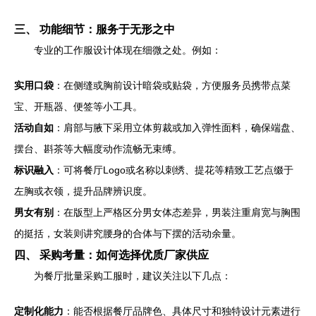
三、 功能细节：服务于无形之中
专业的工作服设计体现在细微之处。例如：
实用口袋
：在侧缝或胸前设计暗袋或贴袋，方便服务员携带点菜
宝、开瓶器、便签等小工具。
活动自如
：肩部与腋下采用立体剪裁或加入弹性面料，确保端盘、
摆台、斟茶等大幅度动作流畅无束缚。
标识融入
：可将餐厅Logo或名称以刺绣、提花等精致工艺点缀于
左胸或衣领，提升品牌辨识度。
男女有别
：在版型上严格区分男女体态差异，男装注重肩宽与胸围
的挺括，女装则讲究腰身的合体与下摆的活动余量。
四、 采购考量：如何选择优质厂家供应
为餐厅批量采购工服时，建议关注以下几点：
定制化能力
：能否根据餐厅品牌色、具体尺寸和独特设计元素进行