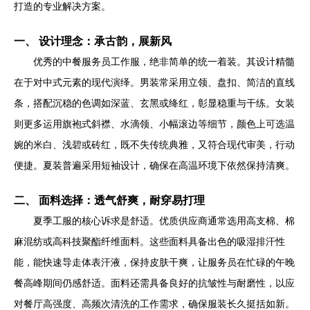
打造的专业解决方案。
一、 设计理念：承古韵，展新风
优秀的中餐服务员工作服，绝非简单的统一着装。其设计精髓
在于对中式元素的现代演绎。男装常采用立领、盘扣、简洁的直线
条，搭配沉稳的色调如深蓝、玄黑或绛红，彰显稳重与干练。女装
则更多运用旗袍式斜襟、水滴领、小幅滚边等细节，颜色上可选温
婉的米白、浅碧或砖红，既不失传统典雅，又符合现代审美，行动
便捷。夏装普遍采用短袖设计，确保在高温环境下依然保持清爽。
二、 面料选择：透气舒爽，耐穿易打理
夏季工服的核心诉求是舒适。优质供应商通常选用高支棉、棉
麻混纺或高科技聚酯纤维面料。这些面料具备出色的吸湿排汗性
能，能快速导走体表汗液，保持皮肤干爽，让服务员在忙碌的午晚
餐高峰期间仍感舒适。面料还需具备良好的抗皱性与耐磨性，以应
对餐厅高强度、高频次清洗的工作需求，确保服装长久挺括如新。