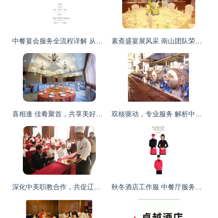
中餐宴会服务全流程详解 从预订到送客的细致服务艺术
素斋盛宴展风采 南山团队荣获大三亚旅游圈‘中餐宴会摆台’冠军
喜相逢 佳肴聚首，共享美好时光
双核驱动，专业服务 解析中山工厂设备回收与中餐服务两大领域的专业之道
深化中美职教合作，共促辽菜走向世界——美国中餐联盟代表团访问沈阳市外事服务学校侧记
秋冬酒店工作服 中餐厅服务员制服与火锅店围裙的搭配艺术